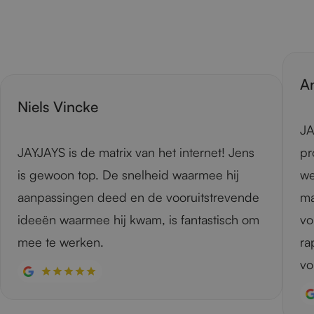
A
Niels Vincke
JA
JAYJAYS is de matrix van het internet! Jens
pr
is gewoon top. De snelheid waarmee hij
we
aanpassingen deed en de vooruitstrevende
ma
ideeën waarmee hij kwam, is fantastisch om
vo
mee te werken.
ra
vo