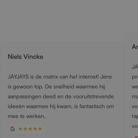
A
Niels Vincke
JA
JAYJAYS is de matrix van het internet! Jens
pr
is gewoon top. De snelheid waarmee hij
we
aanpassingen deed en de vooruitstrevende
ma
ideeën waarmee hij kwam, is fantastisch om
vo
mee te werken.
ra
vo