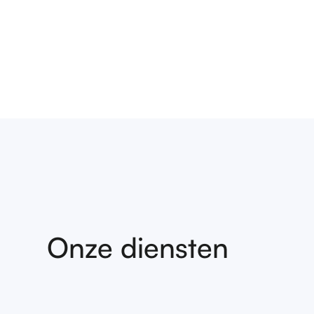
Onze diensten
Deze web
gebruike
PRES