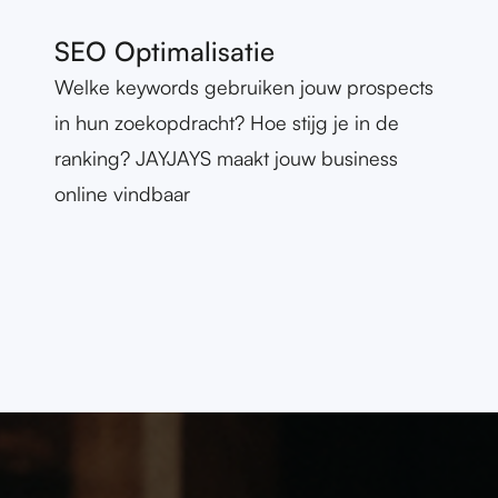
SEO Optimalisatie
ALLES ACCEPTEREN
ALLES AFWIJZEN
Welke keywords gebruiken jouw prospects
DETAILS WEERGEVEN
in hun zoekopdracht? Hoe stijg je in de
POWERED BY COOKIESCRIPT
ranking? JAYJAYS maakt jouw business
online vindbaar